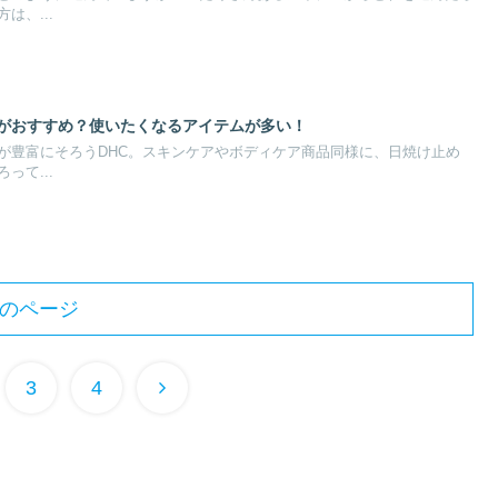
は、...
れがおすすめ？使いたくなるアイテムが多い！
が豊富にそろうDHC。スキンケアやボディケア商品同様に、日焼け止め
って...
のページ
3
4