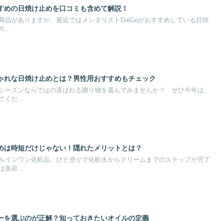
すすめの日焼け止めを口コミも含めて解説！
商品がありますが、最近ではメンタリストDaiGoがおすすめしている日焼
..
ゃれな日焼け止めとは？男性用おすすめもチェック
シーズンならではの喜ばれる贈り物を選んでみませんか？ ぜひ今年は、
くだ...
めは時短だけじゃない！隠れたメリットとは？
ルインワン化粧品。ひと塗りで化粧水からクリームまでのステップが完了
美容...
ーを選ぶのが正解？知っておきたいオイルの定義