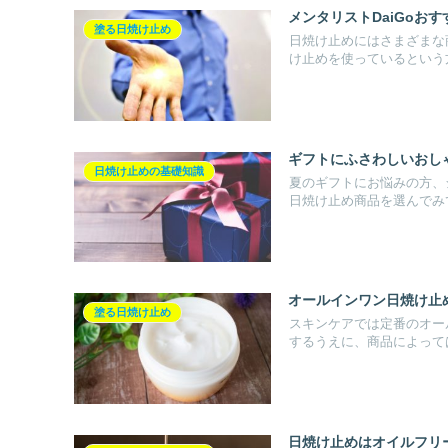
メンタリストDaiGoお
塗る日焼け止め
日焼け止めにはさまざまな
け止めを使っているという方.
ギフトにふさわしいおし
日焼け止めの基礎知識
夏のギフトにお悩みの方、
日焼け止め商品を選んでみて
オールインワン日焼け止
塗る日焼け止め
スキンケアでは定番のオー
するうえに、商品によっては
日焼け止めはオイルフリ