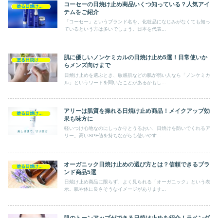
コーセーの日焼け止め商品いくつ知っている？人気アイ
塗る日焼け止め
テムをご紹介
「コーセー」というブランド名を、化粧品になじみがなくても知っ
ているという方は多いでしょう。日本を代表...
肌に優しいノンケミカルの日焼け止め5選！日常使いか
塗る日焼け止め
らメンズ向けまで
日焼け止めを選ぶとき、敏感肌などの肌が弱い人なら「ノンケミカ
ル」というワードを聞いたことがあるかもし...
アリーは肌質を操れる日焼け止め商品！メイクアップ効
塗る日焼け止め
果も味方に
軽いつけ心地なのにしっかりとうるおい、日焼けを防いでくれるア
リー。高いSPF値を持ちながらも使いやす...
オーガニック日焼け止めの選び方とは？信頼できるブラ
塗る日焼け止め
ンド商品5選
日焼け止め商品に限らず、よく見られる「オーガニック」という表
示。肌や体に良さそうなイメージがあります...