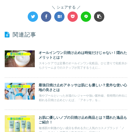
シェアする
関連記事
オールインワン日焼け止めは時短だけじゃない！隠れた
塗る日焼け止め
メリットとは？
スキンケアでは定番のオールインワン化粧品。ひと塗りで化粧水か
らクリームまでのステップが完了するうえに...
最強日焼け止めアネッサは肌にも優しい？意外な使い心
塗る日焼け止め
地の良さとは
海やプールといった水場のレジャーや強い紫外線、長時間の外出に
頼れる日焼け止めといえば、「アネッサ」を...
お肌に優しいノブの日焼け止め商品とは？隠れた逸品も
塗る日焼け止め
ご紹介！
敏感肌や刺激のない成分を求める方に人気のコスメブランド「ノ