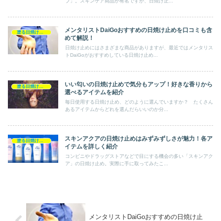
ブ」。スキンケア商品が有名ですが、日焼け止...
メンタリストDaiGoおすすめの日焼け止めを口コミも含
塗る日焼け止め
めて解説！
日焼け止めにはさまざまな商品がありますが、最近ではメンタリス
トDaiGoがおすすめしている日焼け止め...
いい匂いの日焼け止めで気分もアップ！好きな香りから
塗る日焼け止め
選べるアイテムを紹介
毎日使用する日焼け止め、どのように選んでいますか？ たくさん
あるアイテムからどれを選んだらいいのか分...
スキンアクアの日焼け止めはみずみずしさが魅力！各ア
塗る日焼け止め
イテムを詳しく紹介
コンビニやドラッグストアなどで目にする機会の多い「スキンアク
ア」の日焼け止め。実際に手に取ってみたこ...
メンタリストDaiGoおすすめの日焼け止